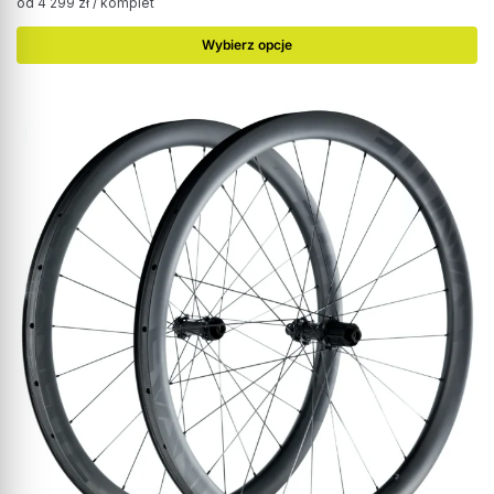
od
4 299
zł
/ komplet
Wybierz opcje