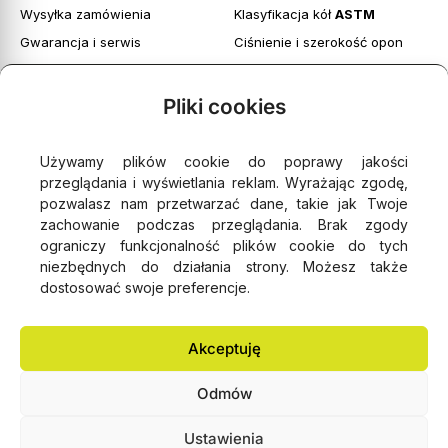
Wysyłka zamówienia
Klasyfikacja kół
ASTM
Gwarancja i serwis
Ciśnienie i szerokość opon
Obsługa zwrotów
Twoje konto
Pliki cookies
Regulamin witryny
Polityka prywatności i cookies
Używamy plików cookie do poprawy jakości
przeglądania i wyświetlania reklam. Wyrażając zgodę,
pozwalasz nam przetwarzać dane, takie jak Twoje
zachowanie podczas przeglądania. Brak zgody
ograniczy funkcjonalność plików cookie do tych





4,9
- na podstawie
75 opinii Google
niezbędnych do działania strony. Możesz także
dostosować swoje preferencje.
NEWSLETTER
Akceptuję
Odmów
Lemonbike.eu® All Rights Reserved 2006-2026 © Copyright
Ustawienia