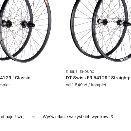
E-BIKE
,
ENDURO
41 29″ Classic
DT Swiss FR 541 29″ Straightp
mplet
od
1 849
zł
/ komplet
Wyświetlanie wszystkich wyników: 3