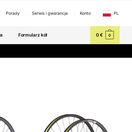
Porady
Serwis i gwarancja
Konto
PL
ła
Formularz kół
0
€
0