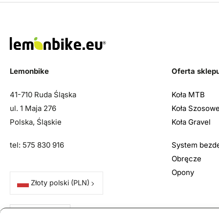
Lemonbike
Oferta sklep
41-710 Ruda Śląska
Koła MTB
ul. 1 Maja 276
Koła Szosow
Polska, Śląskie
Koła Gravel
tel: 575 830 916
System bezd
Obręcze
Opony
Złoty polski
(PLN)
PL