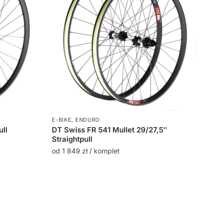
E-BIKE
,
ENDURO
ull
DT Swiss FR 541 Mullet 29/27,5″
Straightpull
od
1 849
zł
/ komplet