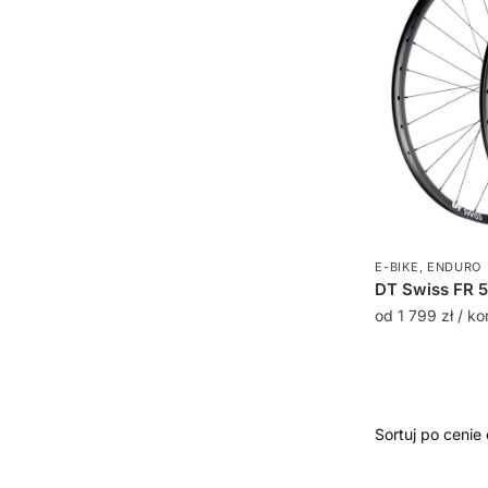
E-BIKE
,
ENDURO
DT Swiss FR 5
od
1 799
zł
/ ko