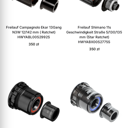
Freilauf Campagnolo Ekar 13Gang
Freilauf Shimano 11s
N3W 12/142 mm ( Ratchet)
Geschwindigkeit Straße 5/130/135
HWYABL00S2992S
mm (Star Ratchet)
HWYABX00S2775S
350
zł
350
zł