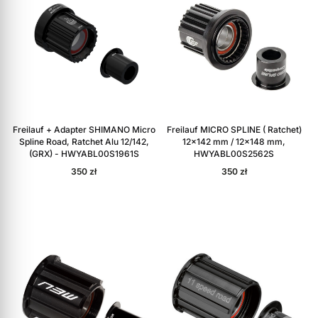
Freilauf + Adapter SHIMANO Micro
Freilauf MICRO SPLINE ( Ratchet)
Spline Road, Ratchet Alu 12/142,
12×142 mm / 12×148 mm,
(GRX) - HWYABL00S1961S
HWYABL00S2562S
350
zł
350
zł