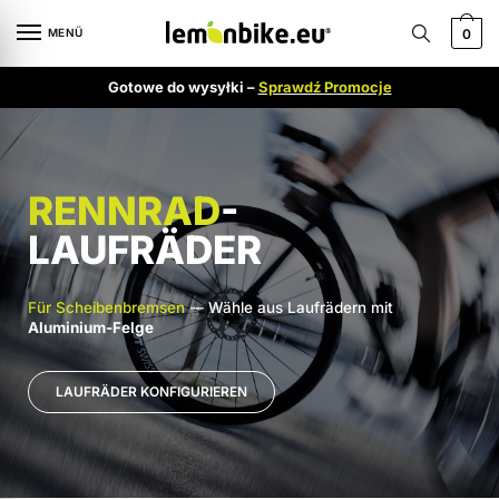
MENÜ
0
Gotowe do wysyłki –
Sprawdź Promocje
RENNRAD
-
LAUFRÄDER
Für Scheibenbremsen
-– Wähle aus Laufrädern mit
Aluminium-Felge
LAUFRÄDER KONFIGURIEREN