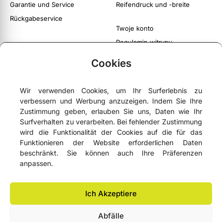
Garantie und Service
Reifendruck und -breite
Rückgabeservice
Twoje konto
Regulamin witryny
Polityka prywatności i cookies
Cookies
Wir verwenden Cookies, um Ihr Surferlebnis zu
verbessern und Werbung anzuzeigen. Indem Sie Ihre





4,9
- basierend auf
75 Google-Bewertungen
Zustimmung geben, erlauben Sie uns, Daten wie Ihr
Surfverhalten zu verarbeiten. Bei fehlender Zustimmung
wird die Funktionalität der Cookies auf die für das
Funktionieren der Website erforderlichen Daten
NEWSLETTER
beschränkt. Sie können auch Ihre Präferenzen
anpassen.
Ich Akzeptiere
Lemonbike.eu® Alle Rechte vorbehalten 2006–2026 © Copyright
Abfälle