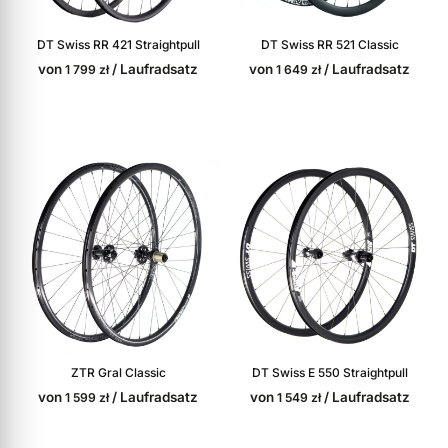
DT Swiss RR 421 Straightpull
DT Swiss RR 521 Classic
von
/ Laufradsatz
von
/ Laufradsatz
1 799
zł
1 649
zł
ZTR Gral Classic
DT Swiss E 550 Straightpull
von
/ Laufradsatz
von
/ Laufradsatz
1 599
zł
1 549
zł