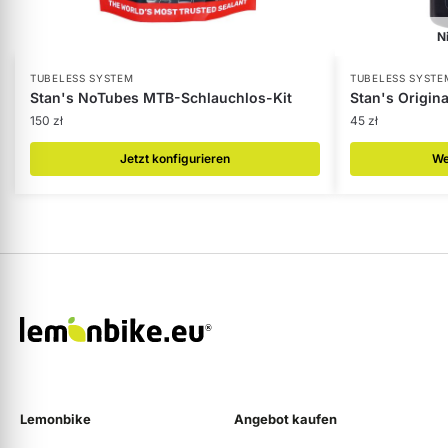
N
TUBELESS SYSTEM
TUBELESS SYSTE
Stan's NoTubes MTB-Schlauchlos-Kit
Stan's Origin
150
zł
45
zł
Jetzt konfigurieren
We
Lemonbike
Angebot kaufen