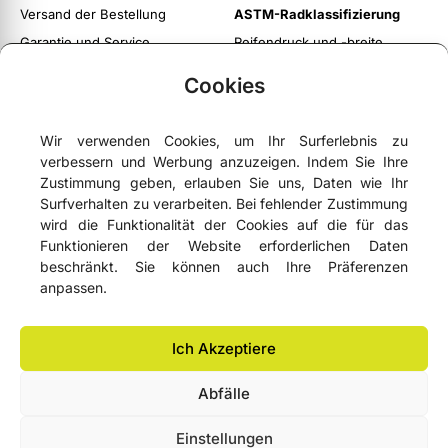
Versand der Bestellung
ASTM-Radklassifizierung
Garantie und Service
Reifendruck und -breite
Rückgabeservice
Cookies
Twoje konto
Regulamin witryny
Wir verwenden Cookies, um Ihr Surferlebnis zu
Polityka prywatności i cookies
verbessern und Werbung anzuzeigen. Indem Sie Ihre
Zustimmung geben, erlauben Sie uns, Daten wie Ihr
Surfverhalten zu verarbeiten. Bei fehlender Zustimmung
wird die Funktionalität der Cookies auf die für das
Funktionieren der Website erforderlichen Daten





4,9
- basierend auf
75 Google-Bewertungen
beschränkt. Sie können auch Ihre Präferenzen
anpassen.
NEWSLETTER
Ich Akzeptiere
Abfälle
Lemonbike.eu® Alle Rechte vorbehalten 2006–2026 © Copyright
Einstellungen