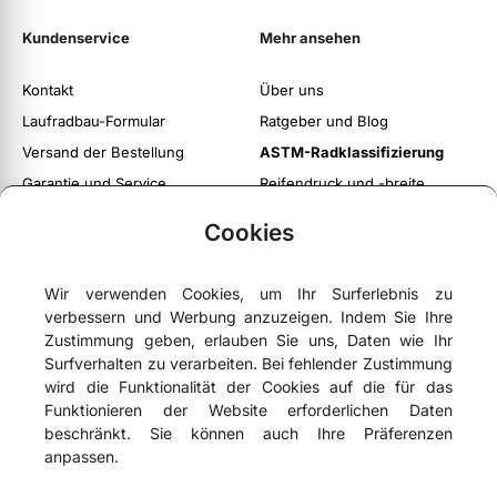
Kundenservice
Mehr ansehen
Kontakt
Über uns
Laufradbau-Formular
Ratgeber und Blog
Versand der Bestellung
ASTM-Radklassifizierung
Garantie und Service
Reifendruck und -breite
Rückgabeservice
Cookies
Twoje konto
Regulamin witryny
Wir verwenden Cookies, um Ihr Surferlebnis zu
Polityka prywatności i cookies
verbessern und Werbung anzuzeigen. Indem Sie Ihre
Zustimmung geben, erlauben Sie uns, Daten wie Ihr
Surfverhalten zu verarbeiten. Bei fehlender Zustimmung
wird die Funktionalität der Cookies auf die für das
Funktionieren der Website erforderlichen Daten





4,9
- basierend auf
75 Google-Bewertungen
beschränkt. Sie können auch Ihre Präferenzen
anpassen.