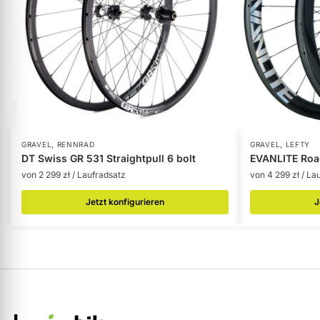
,
,
GRAVEL
RENNRAD
GRAVEL
LEFTY
DT Swiss GR 531 Straightpull 6 bolt
EVANLITE Roa
von
2 299
zł
/ Laufradsatz
von
4 299
zł
/ La
Jetzt konfigurieren
J