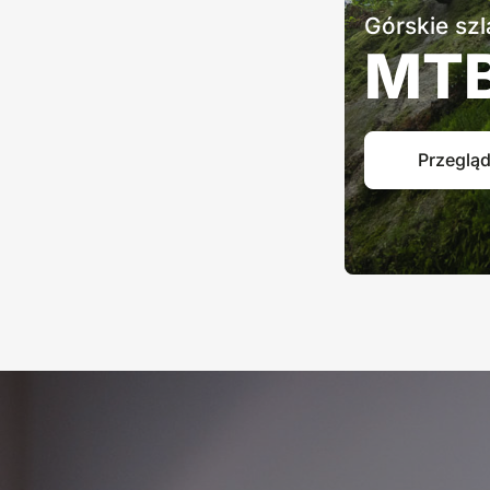
Górskie szl
MT
Przegląd