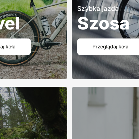
Szybka jazda
vel
Szosa
aj koła
Przeglądaj koła