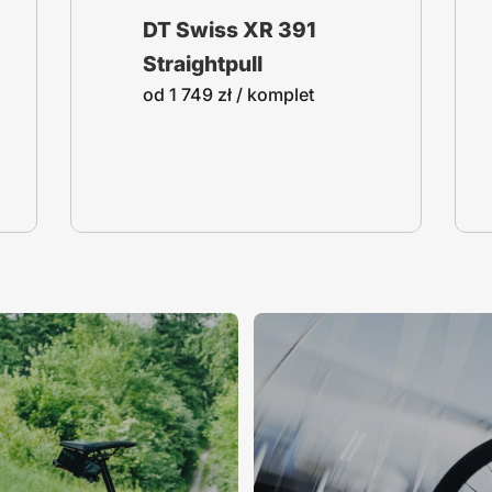
DT Swiss XR 391
Straightpull
od
1 749
zł
/ komplet