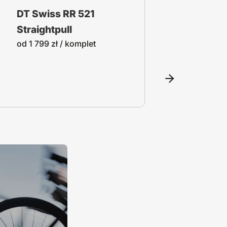
DT Swiss RR 521
DT Swi
Straightpull
Classi
od
1 799
zł
/ komplet
od
1 34