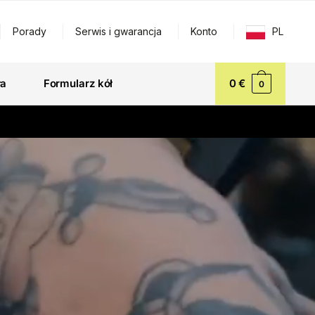
Porady
Serwis i gwarancja
Konto
PL
ła
Formularz kół
0
€
0