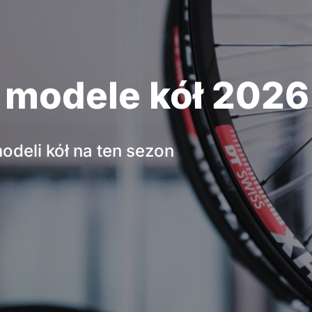
 modele kół 2026
deli kół na ten sezon