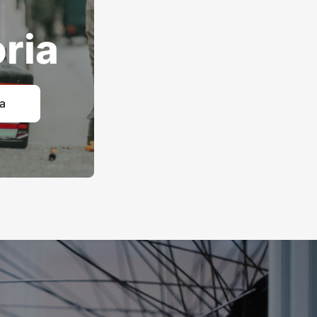
ria
ia