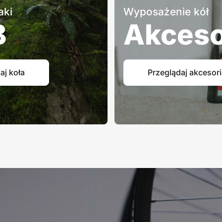
aki
Wyposażenie kół
B
Akceso
aj koła
Przeglądaj akcesor