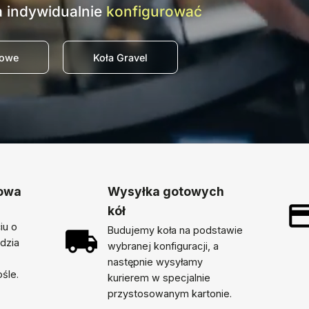
 indywidualnie
konfigurować
sowe
Koła Gravel
dowa
Wysyłka gotowych
kół
iu o
Budujemy koła na podstawie
ędzia
wybranej konfiguracji, a
następnie wysyłamy
śle.
kurierem w specjalnie
przystosowanym kartonie.