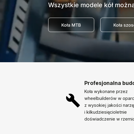
Wszystkie modele kół można
Koła MTB
Koła szo
Profesjonalna bu
Koła wykonane przez
wheelbuilderów w oparc
z wysokiej jakości narz
i kilkudziesięcioletnie
doświadczenie w rzemio