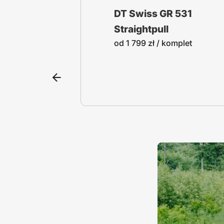
540
DT Swiss GR 531
Straightpull
mplet
od
1 799
zł
/ komplet