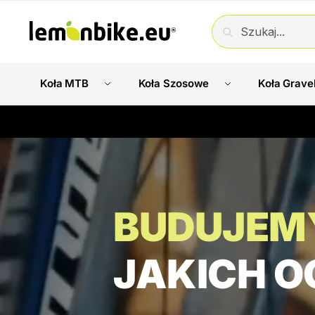
SZUKAJ
Koła MTB
Koła Szosowe
Koła Grave
BUDUJEM
JAKICH O