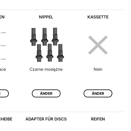
EN
NIPPEL
KASSETTE
ace
Czarne mosiężne
Nein
R
ÄNDER
ÄNDER
CHEIBE
ADAPTER FÜR DISCS
REIFEN