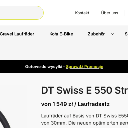
Kontakt
Über uns
Gravel Laufräder
Koła E-Bike
Zubehör
S
Gotowe do wysyłki –
Sprawdź Promocje
DT Swiss E 550 Str
von
1 549
zł
/ Laufradsatz
Laufräder auf Basis von DT Swiss E55
von 30mm. Die neuen optimierten aero