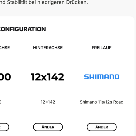
 Stabilität bei niedrigeren Drücken.
KONFIGURATION
CHSE
HINTERACHSE
FREILAUF
0
12x142
Shimano 11s/12s Road
R
ÄNDER
ÄNDER