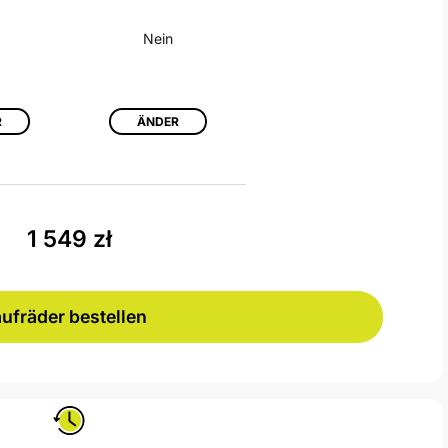
Nein
R
ÄNDER
1 549
zł
ufräder bestellen