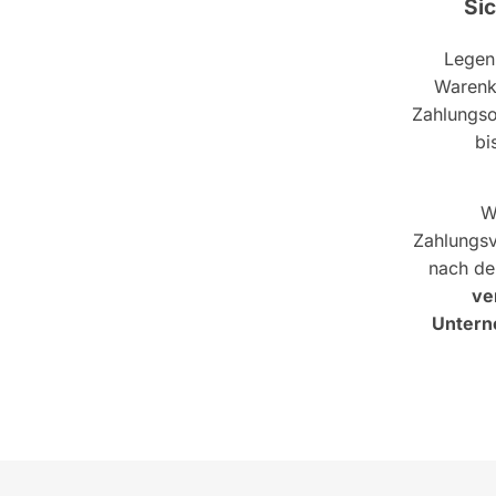
Si
Legen 
Warenk
Zahlungso
bi
W
Zahlungsv
nach de
ve
Unterne