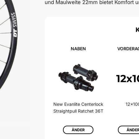
und Maulweite 22mm bietet Komfort und
NABEN
VORDERA
New Evanlite Centerlock
12x10
Straightpull Ratchet 36T
ÄNDER
ÄNDE