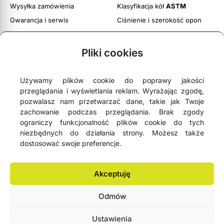
Wysyłka zamówienia
Klasyfikacja kół
ASTM
Gwarancja i serwis
Ciśnienie i szerokość opon
Obsługa zwrotów
Twoje konto
Pliki cookies
Regulamin witryny
Polityka prywatności i cookies
Używamy plików cookie do poprawy jakości
przeglądania i wyświetlania reklam. Wyrażając zgodę,
pozwalasz nam przetwarzać dane, takie jak Twoje
zachowanie podczas przeglądania. Brak zgody
ograniczy funkcjonalność plików cookie do tych





4,9
- na podstawie
75 opinii Google
niezbędnych do działania strony. Możesz także
dostosować swoje preferencje.
NEWSLETTER
Akceptuję
Odmów
Lemonbike.eu® All Rights Reserved 2006-2026 © Copyright
Ustawienia