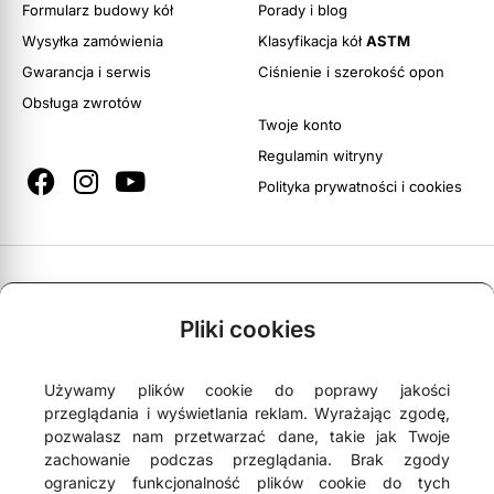
Formularz budowy kół
Porady i blog
Wysyłka zamówienia
Klasyfikacja kół
ASTM
Gwarancja i serwis
Ciśnienie i szerokość opon
Obsługa zwrotów
Twoje konto
Regulamin witryny
Polityka prywatności i cookies





4,9
- na podstawie
75 opinii Google
Pliki cookies
Używamy plików cookie do poprawy jakości
NEWSLETTER
przeglądania i wyświetlania reklam. Wyrażając zgodę,
pozwalasz nam przetwarzać dane, takie jak Twoje
zachowanie podczas przeglądania. Brak zgody
ograniczy funkcjonalność plików cookie do tych