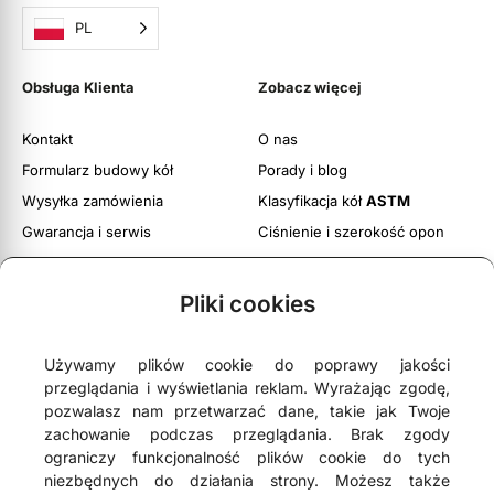
PL
Obsługa Klienta
Zobacz więcej
Kontakt
O nas
Formularz budowy kół
Porady i blog
Wysyłka zamówienia
Klasyfikacja kół
ASTM
Gwarancja i serwis
Ciśnienie i szerokość opon
Obsługa zwrotów
Twoje konto
Pliki cookies
Regulamin witryny
Polityka prywatności i cookies
Używamy plików cookie do poprawy jakości
przeglądania i wyświetlania reklam. Wyrażając zgodę,
pozwalasz nam przetwarzać dane, takie jak Twoje
zachowanie podczas przeglądania. Brak zgody
ograniczy funkcjonalność plików cookie do tych





4,9
- na podstawie
75 opinii Google
niezbędnych do działania strony. Możesz także