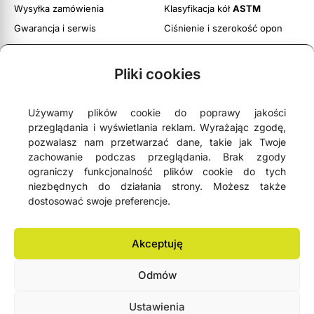
Wysyłka zamówienia
Klasyfikacja kół
ASTM
Gwarancja i serwis
Ciśnienie i szerokość opon
Obsługa zwrotów
Twoje konto
Pliki cookies
Regulamin witryny
Polityka prywatności i cookies
Używamy plików cookie do poprawy jakości
przeglądania i wyświetlania reklam. Wyrażając zgodę,
pozwalasz nam przetwarzać dane, takie jak Twoje
zachowanie podczas przeglądania. Brak zgody
ograniczy funkcjonalność plików cookie do tych





4,9
- na podstawie
75 opinii Google
niezbędnych do działania strony. Możesz także
dostosować swoje preferencje.
NEWSLETTER
Akceptuję
Odmów
Lemonbike.eu® All Rights Reserved 2006-2026 © Copyright
Ustawienia