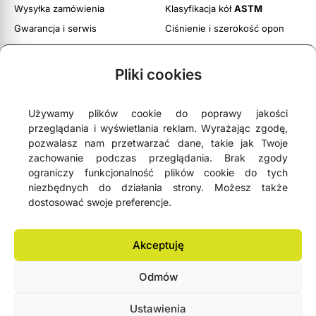
Wysyłka zamówienia
Klasyfikacja kół
ASTM
Gwarancja i serwis
Ciśnienie i szerokość opon
Obsługa zwrotów
Twoje konto
Pliki cookies
Regulamin witryny
Polityka prywatności i cookies
Używamy plików cookie do poprawy jakości
przeglądania i wyświetlania reklam. Wyrażając zgodę,
pozwalasz nam przetwarzać dane, takie jak Twoje
zachowanie podczas przeglądania. Brak zgody
ograniczy funkcjonalność plików cookie do tych





4,9
- na podstawie
75 opinii Google
niezbędnych do działania strony. Możesz także
dostosować swoje preferencje.
NEWSLETTER
Akceptuję
Odmów
Lemonbike.eu® All Rights Reserved 2006-2026 © Copyright
Ustawienia