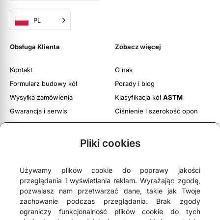
PL
Obsługa Klienta
Zobacz więcej
Kontakt
O nas
Formularz budowy kół
Porady i blog
Wysyłka zamówienia
Klasyfikacja kół
ASTM
Gwarancja i serwis
Ciśnienie i szerokość opon
Obsługa zwrotów
Twoje konto
Pliki cookies
Regulamin witryny
Polityka prywatności i cookies
Używamy plików cookie do poprawy jakości
przeglądania i wyświetlania reklam. Wyrażając zgodę,
pozwalasz nam przetwarzać dane, takie jak Twoje
zachowanie podczas przeglądania. Brak zgody
ograniczy funkcjonalność plików cookie do tych





4,9
- na podstawie
75 opinii Google