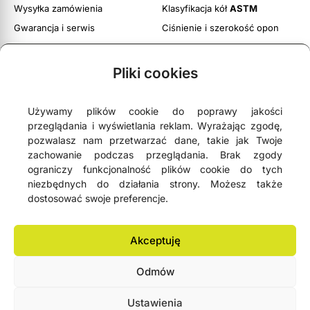
Wysyłka zamówienia
Klasyfikacja kół
ASTM
Gwarancja i serwis
Ciśnienie i szerokość opon
Obsługa zwrotów
Twoje konto
Pliki cookies
Regulamin witryny
Polityka prywatności i cookies
Używamy plików cookie do poprawy jakości
przeglądania i wyświetlania reklam. Wyrażając zgodę,
pozwalasz nam przetwarzać dane, takie jak Twoje
zachowanie podczas przeglądania. Brak zgody
ograniczy funkcjonalność plików cookie do tych





4,9
- na podstawie
75 opinii Google
niezbędnych do działania strony. Możesz także
dostosować swoje preferencje.
NEWSLETTER
Akceptuję
Odmów
Lemonbike.eu® All Rights Reserved 2006-2026 © Copyright
Ustawienia