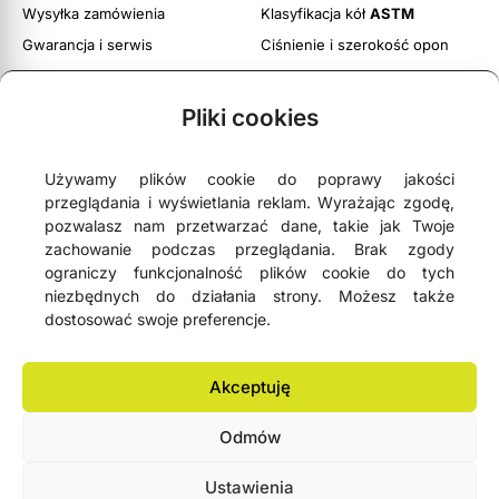
Wysyłka zamówienia
Klasyfikacja kół
ASTM
Gwarancja i serwis
Ciśnienie i szerokość opon
Obsługa zwrotów
Twoje konto
Pliki cookies
Regulamin witryny
Polityka prywatności i cookies
Używamy plików cookie do poprawy jakości
przeglądania i wyświetlania reklam. Wyrażając zgodę,
pozwalasz nam przetwarzać dane, takie jak Twoje
zachowanie podczas przeglądania. Brak zgody
ograniczy funkcjonalność plików cookie do tych





4,9
- na podstawie
75 opinii Google
niezbędnych do działania strony. Możesz także
dostosować swoje preferencje.
NEWSLETTER
Akceptuję
Odmów
Lemonbike.eu® All Rights Reserved 2006-2026 © Copyright
Ustawienia