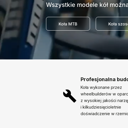
Wszystkie modele kół można
Koła MTB
Koła szo
Profesjonalna bu
Koła wykonane przez
wheelbuilderów w oparc
z wysokiej jakości narz
i kilkudziesięcioletnie
doświadczenie w rzemio