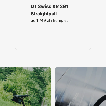
DT Swiss XR 391
Straightpull
od
1 749
zł
/ komplet