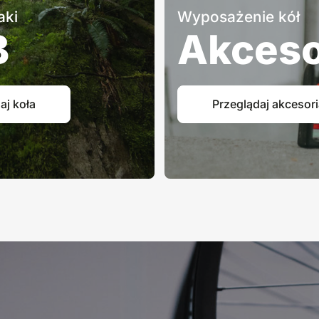
aki
Wyposażenie kół
B
Akceso
aj koła
Przeglądaj akcesor