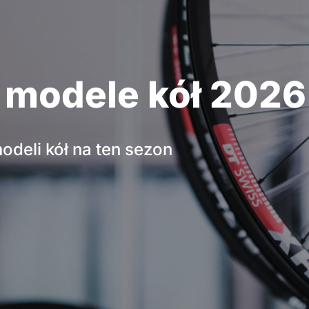
 modele kół 2026
deli kół na ten sezon