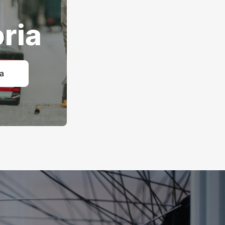
ria
ia