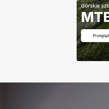
Górskie szl
MT
Przegląd