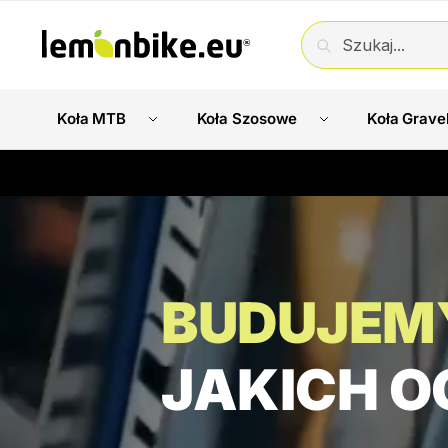
SZUKAJ
Koła MTB
Koła Szosowe
Koła Grave
BUDUJEM
JAKICH O