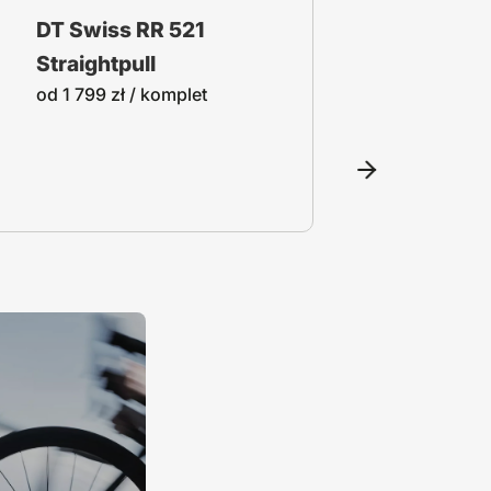
DT Swiss RR 521
DT Swi
Straightpull
Classi
od
1 799
zł
/ komplet
od
1 34