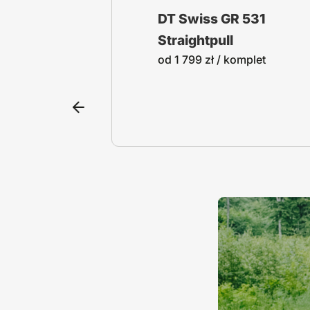
541
DT Swiss GR 531
ull
Straightpull
mplet
od
1 799
zł
/ komplet