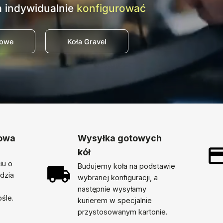
 indywidualnie
konfigurować
sowe
Koła Gravel
dowa
Wysyłka gotowych
kół
iu o
Budujemy koła na podstawie
ędzia
wybranej konfiguracji, a
następnie wysyłamy
śle.
kurierem w specjalnie
przystosowanym kartonie.