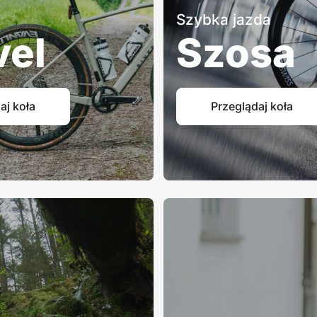
Szybka jazda
vel
Szosa
aj koła
Przeglądaj koła