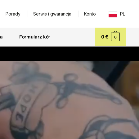
Porady
Serwis i gwarancja
Konto
PL
ła
Formularz kół
0
€
0