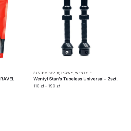
SYSTEM BEZDĘTKOWY
,
WENTYLE
GRAVEL
Wentyl Stan’s Tubeless Universal+ 2szt.
110
zł
–
190
zł