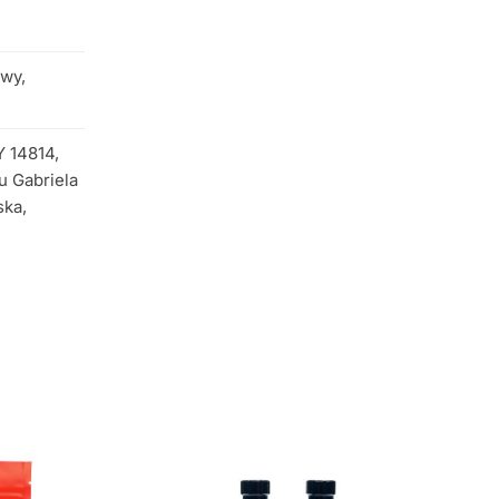
owy,
Y 14814,
u Gabriela
ska,