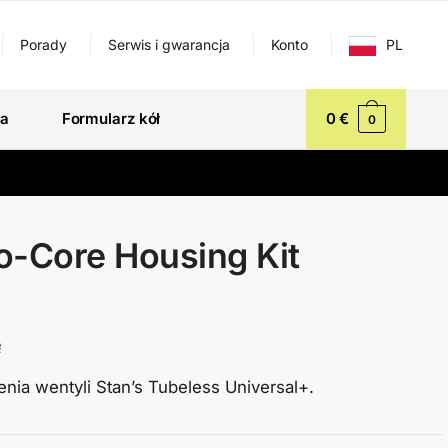
Porady
Serwis i gwarancja
Konto
PL
ła
Formularz kół
0
€
0
o-Core Housing Kit
ę
ia wentyli Stan’s Tubeless Universal+.