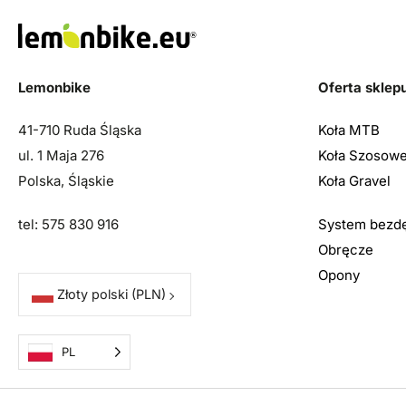
Lemonbike
Oferta sklep
41-710 Ruda Śląska
Koła MTB
ul. 1 Maja 276
Koła Szosow
Polska, Śląskie
Koła Gravel
tel: 575 830 916
System bezd
Obręcze
Opony
Złoty polski
(PLN)
PL