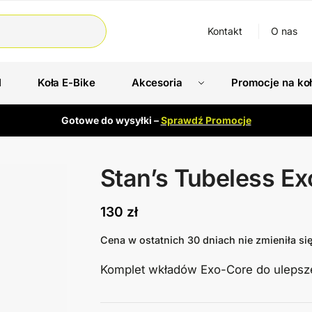
Kontakt
O nas
l
Koła E-Bike
Akcesoria
Promocje na ko
Gotowe do wysyłki –
Sprawdź Promocje
Stan’s Tubeless Ex
130
zł
Cena w ostatnich 30 dniach nie zmieniła si
Komplet wkładów Exo-Core do ulepszen