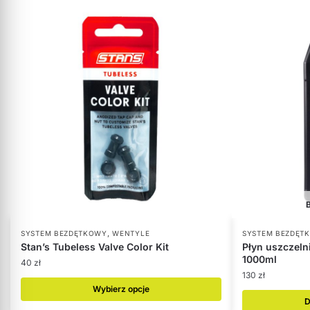
,
SYSTEM BEZDĘTKOWY
WENTYLE
SYSTEM BEZDĘT
Stan’s Tubeless Valve Color Kit
Płyn uszczelni
1000ml
40
zł
130
zł
Wybierz opcje
D