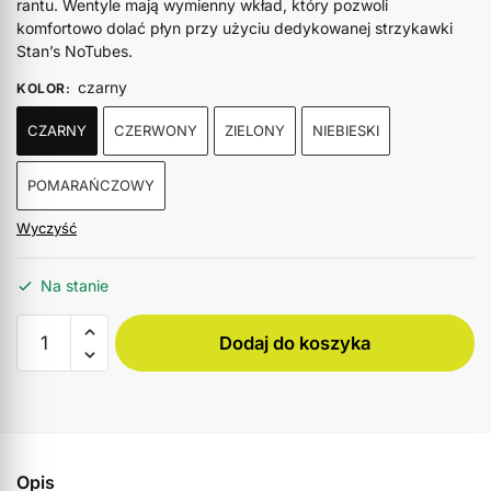
rantu. Wentyle mają wymienny wkład, który pozwoli
komfortowo dolać płyn przy użyciu dedykowanej strzykawki
Stan’s NoTubes.
czarny
KOLOR
:
CZARNY
CZERWONY
ZIELONY
NIEBIESKI
POMARAŃCZOWY
Wyczyść
Na stanie
Dodaj do koszyka
Opis