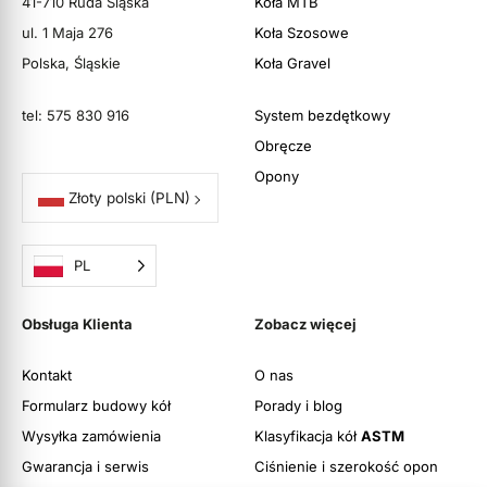
41-710 Ruda Śląska
Koła MTB
ul. 1 Maja 276
Koła Szosowe
Polska, Śląskie
Koła Gravel
tel: 575 830 916
System bezdętkowy
Obręcze
Opony
Złoty polski
(PLN)
PL
Obsługa Klienta
Zobacz więcej
Kontakt
O nas
Formularz budowy kół
Porady i blog
Wysyłka zamówienia
Klasyfikacja kół
ASTM
Gwarancja i serwis
Ciśnienie i szerokość opon