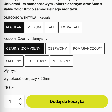
Universal+ w standardowym kolorze czarnym oraz Stan’s
Valve Color Kit do samodzielnego montażu.
Regular
DŁUGOŚĆ WENTYLA
:
REGULAR
MEDIUM
TALL
EXTRA TALL
Czarny (domyślny)
KOLOR
:
CZARNY (DOMYŚLNY)
CZERWONY
POMARAŃCZOWY
SREBRNY
FIOLETOWY
MIEDZIANY
Wyczyść
wysokość obręczy <20mm
110
zł
Dodaj do koszyka