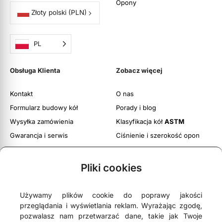
Opony
Złoty polski
(PLN)
PL
Obsługa Klienta
Zobacz więcej
Kontakt
O nas
Formularz budowy kół
Porady i blog
Wysyłka zamówienia
Klasyfikacja kół
ASTM
Gwarancja i serwis
Ciśnienie i szerokość opon
Obsługa zwrotów
Twoje konto
Pliki cookies
Regulamin witryny
Polityka prywatności i cookies
Używamy plików cookie do poprawy jakości
przeglądania i wyświetlania reklam. Wyrażając zgodę,
pozwalasz nam przetwarzać dane, takie jak Twoje