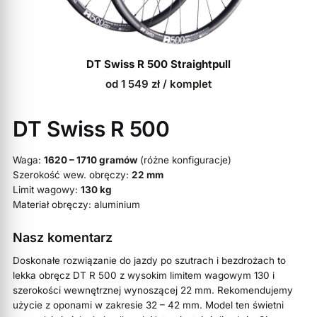
DT Swiss R 500 Straightpull
od
1 549
zł
/ komplet
DT Swiss R 500
Waga:
1620 – 1710 gramów
(różne konfiguracje)
Szerokość wew. obręczy:
22 mm
Limit wagowy:
130 kg
Materiał obręczy: aluminium
Nasz komentarz
Doskonałe rozwiązanie do jazdy po szutrach i bezdrożach to
lekka obręcz DT R 500 z wysokim limitem wagowym 130 i
szerokości wewnętrznej wynoszącej 22 mm. Rekomendujemy
użycie z oponami w zakresie 32 – 42 mm. Model ten świetni