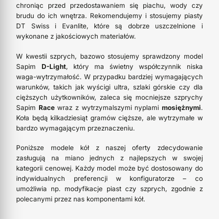
chroniąc przed przedostawaniem się piachu, wody czy
brudu do ich wnętrza. Rekomendujemy i stosujemy piasty
DT Swiss i Evanlite, które są dobrze uszczelnione i
wykonane z jakościowych materiałów.
W kwestii szprych, bazowo stosujemy sprawdzony model
Sapim
D-Light
, który ma świetny współczynnik niska
waga-wytrzymałość. W przypadku bardziej wymagających
warunków, takich jak wyścigi ultra, szlaki górskie czy dla
cięższych użytkowników, zaleca się mocniejsze szprychy
Sapim
Race
wraz z wytrzymalszymi nyplami
mosiężnymi
.
Koła będą kilkadziesiąt gramów cięższe, ale wytrzymałe w
bardzo wymagającym przeznaczeniu.
Poniższe modele kół z naszej oferty zdecydowanie
zasługują na miano jednych z najlepszych w swojej
kategorii cenowej. Każdy model może być dostosowany do
indywidualnych preferencji w konfiguratorze – co
umożliwia np. modyfikacje piast czy szprych, zgodnie z
polecanymi przez nas komponentami kół.