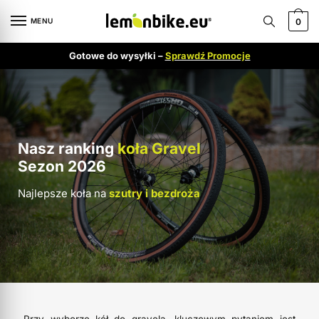
MENU
0
Gotowe do wysyłki –
Sprawdź Promocje
Nasz ranking
koła Gravel
Sezon 2026
Najlepsze koła na
szutry i bezdroża