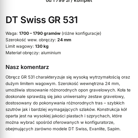
od
1 799
zł
/ komplet
DT Swiss GR 531
Waga:
1700 – 1790 gramów
(różne konfiguracje)
Szerokość wew. obręczy:
24 mm
Limit wagowy:
130 kg
Materiał obręczy: aluminium
Nasz komentarz
Obręcz GR 531 charakteryzuje się wysoką wytrzymałością oraz
dużym limitem wagowym. Szerokość wewnętrzna 24 mm,
umożliwia stosowanie różnorodnych opon gravelowych. Koła te
doskonale sprawdzą się jako uniwersalny zestaw gravelowy,
dostosowany do pokonywania różnorodnych tras – szybkich
szutrów jak i bardziej wymagających szlaków. Konstrukcja kół
oparta jest na wysokiej jakości piastach i szprychach, które
można wybrać spośród oferowanych w konfiguratorze,
obejmujących zarówno modele DT Swiss, Evanlite, Sapim.