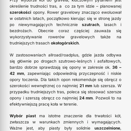
Przy wyborze kół do gravela, kluczowym pytaniem jest
określenie trudności tras, a co za tym idzie – planowanej
szerokości
opony. Rower gravelowy znacząco ewoluował
w ostatnich latach, początkowo kierując się w stronę jazdy
po niewymagających technicznie
szutrach
, lasach i
bezdrożach. Obecnie coraz częściej zauważa się
wykorzystywanie rowerów gravelowych także na
trudniejszych trasach
okołogórskich
.
W zastosowaniach allroad/roadplus, gdzie jazda odbywa
się głównie po drogach szutrowo-leśnych i asfaltowych,
bardzo dobrze sprawdzają się opony w zakresie ok.
36 –
42 mm
, zapewniając odpowiednią przyczepność i niskie
opory toczenia. Dla takich opon rekomenduje się obręcz o
szerokości wewnętrznej co najmniej
21 mm
lub szersza. W
przypadku trudniejszych tras, poleca się stosować szersze
opony i szerszą obręcz co najmniej
24 mm
. Pozwoli to na
efektywniejszą pracę koła w terenie.
Wybór piast
ma istotne znaczenie dla trwałości kół,
zwłaszcza w warunkach zmiennych i wymagających.
Ważne jest, aby piasty były solidnie
uszczelnione
,