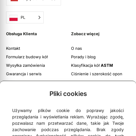
PL
Obsługa Klienta
Zobacz więcej
Kontakt
O nas
Formularz budowy kół
Porady i blog
Wysyłka zamówienia
Klasyfikacja kół
ASTM
Gwarancja i serwis
Ciśnienie i szerokość opon
Obsługa zwrotów
Twoje konto
Pliki cookies
Regulamin witryny
Polityka prywatności i cookies
Używamy plików cookie do poprawy jakości
przeglądania i wyświetlania reklam. Wyrażając zgodę,
pozwalasz nam przetwarzać dane, takie jak Twoje
zachowanie podczas przeglądania. Brak zgody
ograniczy funkcjonalność plików cookie do tych