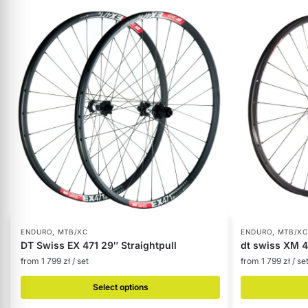
,
,
ENDURO
MTB/XC
ENDURO
MTB/XC
DT Swiss EX 471 29″ Straightpull
dt swiss XM 4
from
1 799
zł
/ set
from
1 799
zł
/ se
Select options