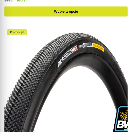
180
zł
249
zł
Wybierz opcje
Promocja!