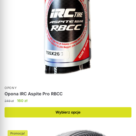
OPONY
Opona IRC Aspite Pro RBCC
160
zł
249
zł
Wybierz opcje
Promocja!