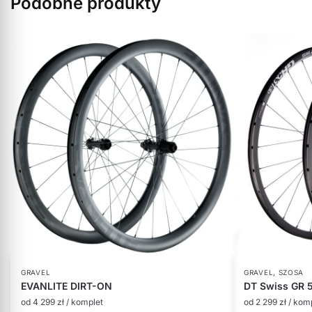
Podobne produkty
,
GRAVEL
GRAVEL
SZOSA
EVANLITE DIRT-ON
DT Swiss GR 5
od
4 299
zł
/ komplet
od
2 299
zł
/ kom