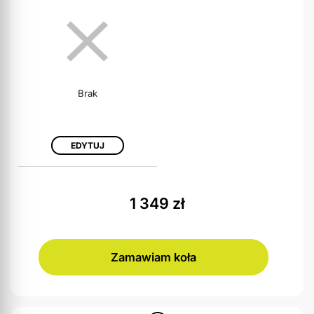
Brak
EDYTUJ
1 349
zł
Zamawiam koła