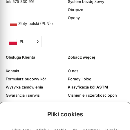
tel: 575 830 916
System bezdętkowy
Obręcze
Opony
Złoty polski
(PLN)
PL
Obsługa Klienta
Zobacz więcej
Kontakt
O nas
Formularz budowy kół
Porady i blog
Wysyłka zamówienia
Klasyfikacja kół
ASTM
Gwarancja i serwis
Ciśnienie i szerokość opon
Obsługa zwrotów
Twoje konto
Pliki cookies
Regulamin witryny
Polityka prywatności i cookies