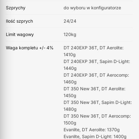
Szprychy
do wyboru w konfiguratorze
Ilość szprych
24/24
Limit wagowy
120kg
Waga kompletu +/- 4%
DT 240EXP 36T, DT Aerolite:
1410g
DT 240EXP 36T, Sapim D-Light:
1440g
DT 240EXP 36T, DT Aerocomp:
1460g
DT 350 New 36T, DT Aerolite:
1450g
DT 350 New 36T, Sapim D-Light:
1480g
DT 350 New 36T, DT Aerocomp:
1500g
Evanlite, DT Aerolite: 1370g
Evanlite, Sapim D-Light: 1400g