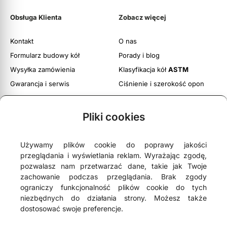
Obsługa Klienta
Zobacz więcej
Kontakt
O nas
Formularz budowy kół
Porady i blog
Wysyłka zamówienia
Klasyfikacja kół
ASTM
Gwarancja i serwis
Ciśnienie i szerokość opon
Obsługa zwrotów
Twoje konto
Pliki cookies
Regulamin witryny
Polityka prywatności i cookies
Używamy plików cookie do poprawy jakości
przeglądania i wyświetlania reklam. Wyrażając zgodę,
pozwalasz nam przetwarzać dane, takie jak Twoje
zachowanie podczas przeglądania. Brak zgody
ograniczy funkcjonalność plików cookie do tych





4,9
- na podstawie
75 opinii Google
niezbędnych do działania strony. Możesz także
dostosować swoje preferencje.