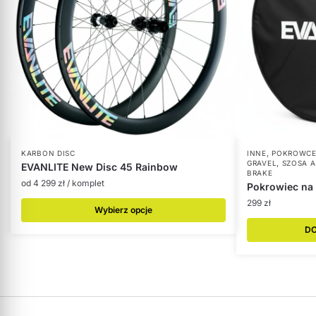
,
KARBON DISC
INNE
POKROWC
,
GRAVEL
SZOSA A
EVANLITE New Disc 45 Rainbow
BRAKE
od
4 299
zł
/ komplet
Pokrowiec na 
299
zł
Wybierz opcje
DO