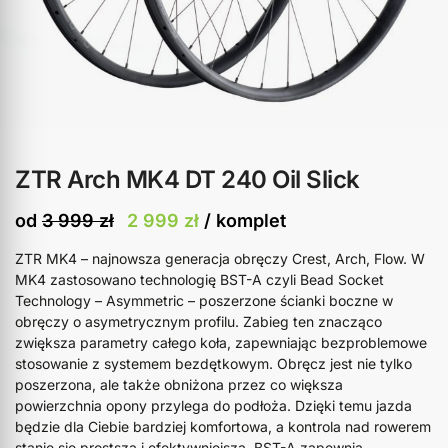
ZTR Arch MK4 DT 240 Oil Slick
od
3 999
zł
2 999
zł
/ komplet
ZTR MK4 – najnowsza generacja obręczy Crest, Arch, Flow. W
MK4 zastosowano technologię BST-A czyli Bead Socket
Technology – Asymmetric – poszerzone ścianki boczne w
obręczy o asymetrycznym profilu. Zabieg ten znacząco
zwiększa parametry całego koła, zapewniając bezproblemowe
stosowanie z systemem bezdętkowym. Obręcz jest nie tylko
poszerzona, ale także obniżona przez co większa
powierzchnia opony przylega do podłoża. Dzięki temu jazda
będzie dla Ciebie bardziej komfortowa, a kontrola nad rowerem
stanie się prostsza i efektywniejsza. BST-A zapewnia