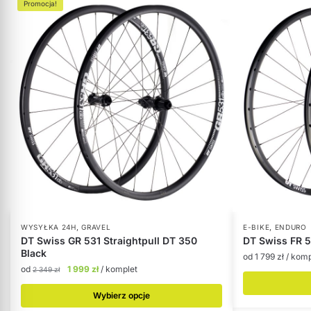
Promocja!
,
,
WYSYŁKA 24H
GRAVEL
E-BIKE
ENDURO
DT Swiss GR 531 Straightpull DT 350
DT Swiss FR 5
Black
od
1 799
zł
/ komp
od
1 999
zł
/ komplet
2 349
zł
Wybierz opcje