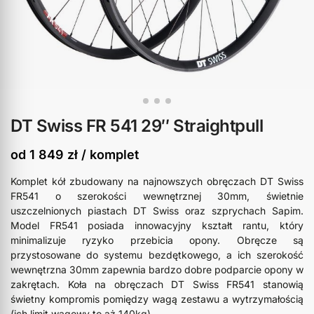
DT Swiss FR 541 29″ Straightpull
od
1 849
zł
/ komplet
Komplet kół zbudowany na najnowszych obręczach DT Swiss
FR541 o szerokości wewnętrznej 30mm, świetnie
uszczelnionych piastach DT Swiss oraz szprychach Sapim.
Model FR541 posiada innowacyjny kształt rantu, który
minimalizuje ryzyko przebicia opony. Obręcze są
przystosowane do systemu bezdętkowego, a ich szerokość
wewnętrzna 30mm zapewnia bardzo dobre podparcie opony w
zakrętach. Koła na obręczach DT Swiss FR541 stanowią
świetny kompromis pomiędzy wagą zestawu a wytrzymałością
(ich limit wagowy to aż 140kg).