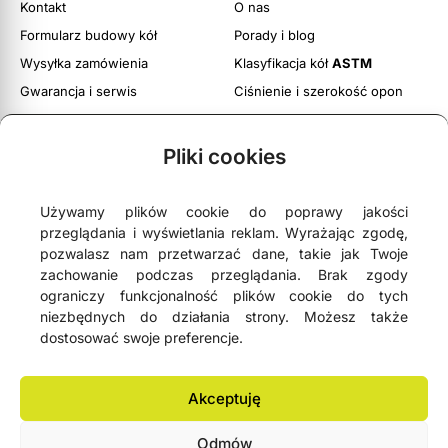
Kontakt
O nas
Formularz budowy kół
Porady i blog
Wysyłka zamówienia
Klasyfikacja kół
ASTM
Gwarancja i serwis
Ciśnienie i szerokość opon
Obsługa zwrotów
Twoje konto
Pliki cookies
Regulamin witryny
Polityka prywatności i cookies
Używamy plików cookie do poprawy jakości
przeglądania i wyświetlania reklam. Wyrażając zgodę,
pozwalasz nam przetwarzać dane, takie jak Twoje
zachowanie podczas przeglądania. Brak zgody
ograniczy funkcjonalność plików cookie do tych





4,9
- na podstawie
75 opinii Google
niezbędnych do działania strony. Możesz także
dostosować swoje preferencje.
NEWSLETTER
Akceptuję
Odmów