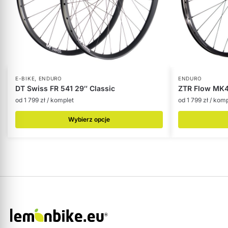
,
E-BIKE
ENDURO
ENDURO
DT Swiss FR 541 29″ Classic
ZTR Flow MK4 
od
1 799
zł
/ komplet
od
1 799
zł
/ komp
Wybierz opcje