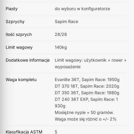
Piasty
do wyboru w konfiguratorze
Szprychy
Sapim Race
Ilość szprych
28/28
Limit wagowy
140kg
Dodatkowe informacje
Limit wagowy: użytkownik + rower +
wyposażenie
Waga kompletu
Evanlite 36T, Sapim Race: ​1950g
DT 370 18T, Sapim Race: ​2020g
DT 350 36T, Sapim Race: ​1980g
DT 240 36T EXP, Sapim Race: 1​
930g
Mosiężne nyple + ​50 gramów.
Waga może się różnić o +/- 2%
Klasyfikacja ASTM
5